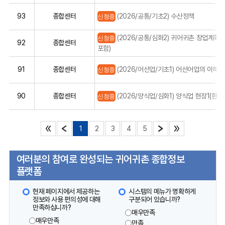
93
종합센터
신청중
(2026/공통/기초2) 수산정책
신청중
(2026/공통/심화2) 귀어귀촌 창업계획
92
종합센터
포함)
91
종합센터
신청중
(2026/어선업/기초1) 어선어업의 이해
90
종합센터
신청중
(2026/양식업/심화1) 양식업 현장1(흰
1
2
3
4
5
여러분의 참여로 완성되는 귀어귀촌 종합정보
플랫폼
현재 페이지에서 제공하는
시스템의 메뉴가 명확하게
정보와 사용 편의성에 대해
구분되어 있습니까?
만족하십니까?
매우만족
매우만족
만족