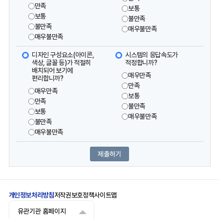
만족
보통
보통
불만족
불만족
매우불만족
매우불만족
디자인 구성요소(아이콘,
시스템의 응답속도가
색상, 글꼴 등)가 적절히
적정합니까?
배치되어 보기에
매우만족
편리합니까?
만족
매우만족
보통
만족
불만족
보통
매우불만족
불만족
매우불만족
개인정보처리방침
저작권보호정책
사이트맵
유관기관 홈페이지