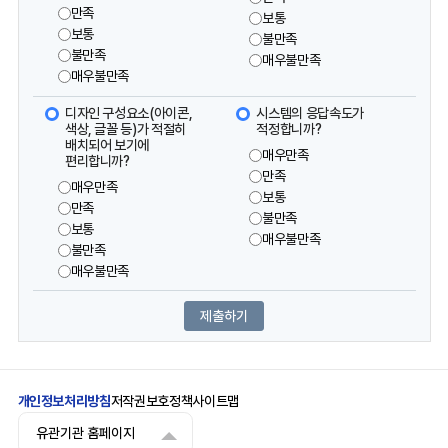
만족
보통
보통
불만족
불만족
매우불만족
매우불만족
디자인 구성요소(아이콘,
시스템의 응답속도가
색상, 글꼴 등)가 적절히
적정합니까?
배치되어 보기에
매우만족
편리합니까?
만족
매우만족
보통
만족
불만족
보통
매우불만족
불만족
매우불만족
개인정보처리방침
저작권보호정책
사이트맵
유관기관 홈페이지