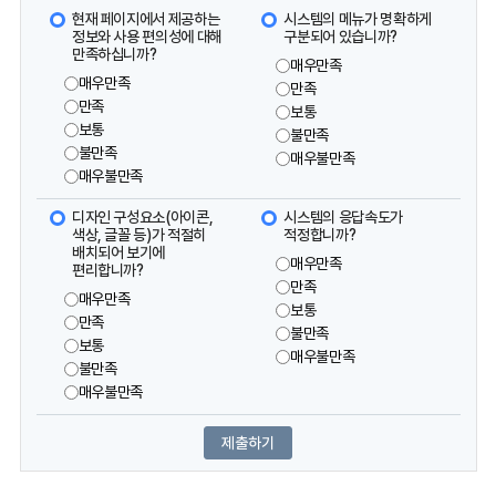
현재 페이지에서 제공하는
시스템의 메뉴가 명확하게
정보와 사용 편의성에 대해
구분되어 있습니까?
만족하십니까?
매우만족
매우만족
만족
만족
보통
보통
불만족
불만족
매우불만족
매우불만족
디자인 구성요소(아이콘,
시스템의 응답속도가
색상, 글꼴 등)가 적절히
적정합니까?
배치되어 보기에
매우만족
편리합니까?
만족
매우만족
보통
만족
불만족
보통
매우불만족
불만족
매우불만족