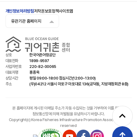
개인정보처리방침
저작권보호정책
사이트맵
유관기관 홈페이지
상호
한국어촌어항공단
대표전화
1899-9597
사업자번호
220-82-00065
대표자명
홍종욱
상담시간
평일 09:00-18:00 점심시간(12:00~13:00)
주소
(우)04212 서울시 마포구 마포대로 136(공덕동, 지방재정회관 8층)
본 홈페이지에 게시된 이메일 주소가 자동 수집되는 것을 거부하여 이를 위반시
expand_less
정보통신망에 의해 처벌됨을 유념하시기 바랍니다.
Copyright(c) Korea Fisheries Infrastructure Promotion Association. All
reserved