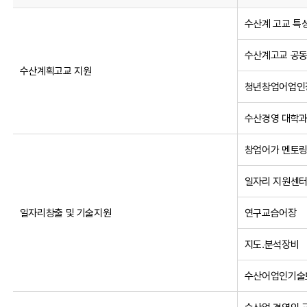
수산계 고교 특
수산계고교 공
수산계획고교 지원
청년창업어업인
수산경영 대학
창업어가 멘토
일자리 지원센
일자리창출 및 기술지원
연구교습어장
지도․분석장비
수산어업인기술